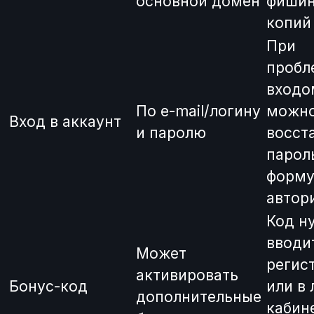
основной домен
фишин
копий
При
пробл
входо
По e-mail/логину
можн
Вход в аккаунт
и паролю
восст
парол
форм
автор
Код н
вводи
Может
регис
активировать
Бонус-код
или в
дополнительные
кабине