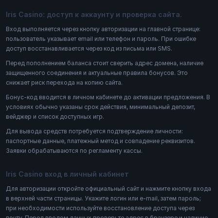
Iris Casino: доступ к аккаунту и проверка сайта.
Вход выполняется через кнопку авторизации на главной странице:
пользователь указывает email или телефон и пароль. При ошибке
доступ восстанавливается через код из письма или SMS.
Перед пополнением баланса стоит сверить адрес домена, наличие
защищенного соединения и актуальные правила бонусов. Это
снижает риск перехода на копию сайта.
Бонус-код вводится в личном кабинете до активации предложения. В
условиях обычно указаны срок действия, минимальный депозит,
вейджер и список доступных игр.
Для вывода средств потребуется подтверждение личности:
паспортные данные, платежный метод и совпадение реквизитов.
Заявки обрабатываются по регламенту кассы.
Iris Casino вход в личный кабинет
Для авторизации откройте официальный сайт и нажмите кнопку входа
в верхней части страницы. Укажите логин или e-mail, затем пароль;
при необходимости используйте восстановление доступа через
почту. Перед вводом данных проверьте адрес в браузере и наличие