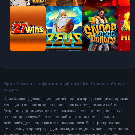
Jackpot
Ирис Казино — официальный сайт Iris Casino с бонус-
кодом
Ирис Казино уделяет внимание честности и прозрачности алгоритмов,
лежащих в основе игровых процессов на официальном сайте.
Результаты формируются с использованием сертифицированных
генераторов случайных чисел, работа которых не зависит от
действий администрации или пользователей. Все игры проходят
независимую проверку аудиторами, что подтверждает корректность
математических моделей и отсутствие скрытого вмешательства.