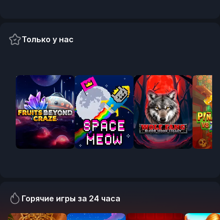
Только у нас
Exclusive
Exclusive
Pre-release
Pre-
Горячие игры за 24 часа