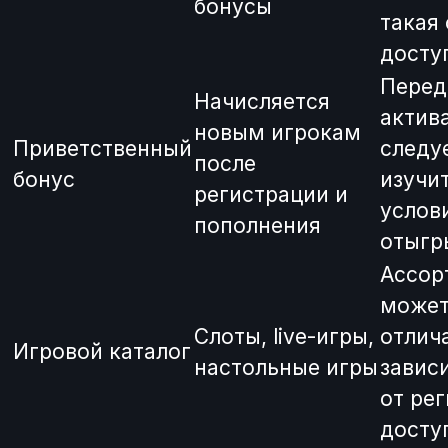
бонусы
такая
досту
Перед
Начисляется
актив
новым игрокам
Приветственный
следу
после
бонус
изучи
регистрации и
услов
пополнения
отыг
Ассор
може
Слоты, live-игры,
отлич
Игровой каталог
настольные игры
завис
от ре
досту