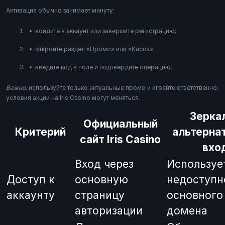
Активация обычно занимает минуту:
войдите в аккаунт или завершите регистрацию;
откройте раздел «Промо» или «Касса»;
введите код в поле и подтвердите операцию.
Важно:
используйте только актуальные промо и играйте ответственно;
условия акции на Iris Casino могут меняться.
Зеркал
Официальный
Критерий
альтерна
сайт Iris Casino
вхо
Вход через
Используе
Доступ к
основную
недоступн
аккаунту
страницу
основного
авторизации
домена