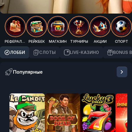
РЕФЕРАЛКА
РЕЙКБЕК
МАГАЗИН
ТУРНИРЫ
АКЦИИ
СПОРТ
ЛОББИ
CЛОТЫ
LIVE-КАЗИНО
BONUS 
Популярные
Jackpo